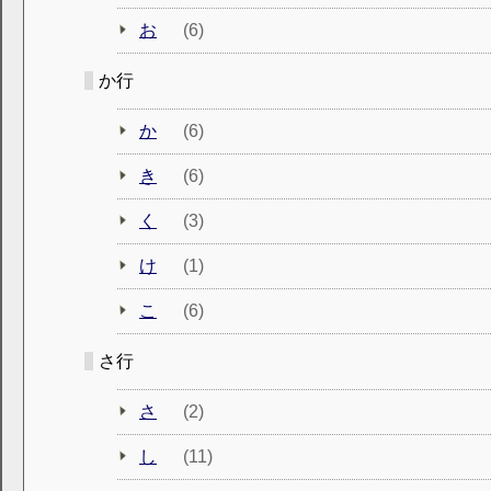
お
(6)
か行
か
(6)
き
(6)
く
(3)
け
(1)
こ
(6)
さ行
さ
(2)
し
(11)