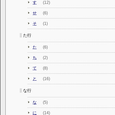
す
(12)
せ
(6)
そ
(1)
た行
た
(6)
ち
(2)
て
(8)
と
(16)
な行
な
(5)
に
(14)