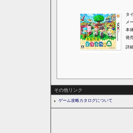
タ
メ
本
発
詳
その他リンク
ゲーム攻略カタログについて