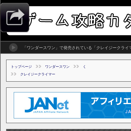
「ワンダースワン」で発売されている「クレイジークライ
トップページ
ワンダースワン
く
クレイジークライマー