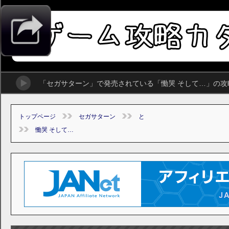
「セガサターン」で発売されている「慟哭 そして…」の
トップページ
セガサターン
と
慟哭 そして…