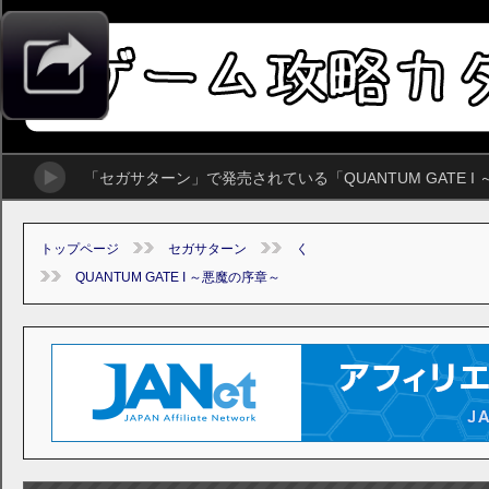
「セガサターン」で発売されている「QUANTUM GATE
トップページ
セガサターン
く
QUANTUM GATE I ～悪魔の序章～