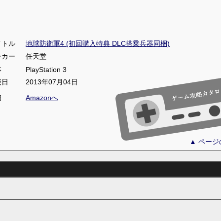
イトル
地球防衛軍4 (初回購入特典 DLC搭乗兵器同梱)
ーカー
任天堂
体
PlayStation 3
売日
2013年07月04日
細
Amazonへ
▲ ペー