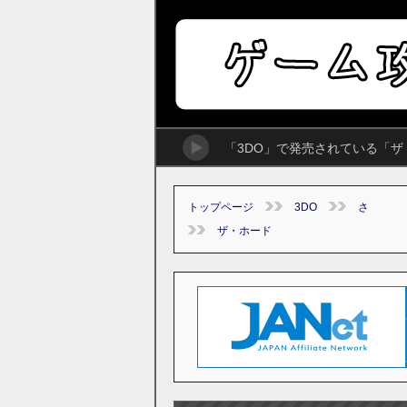
「3DO」で発売されている「
トップページ
3DO
さ
ザ・ホード