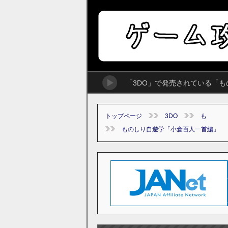
「3DO」で発売されている「
トップページ
3DO
も
ものしり自遊学「小倉百人一首編」