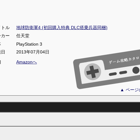
イトル
地球防衛軍4 (初回購入特典 DLC搭乗兵器同梱)
ーカー
任天堂
体
PlayStation 3
売日
2013年07月04日
細
Amazonへ
▲ ペー