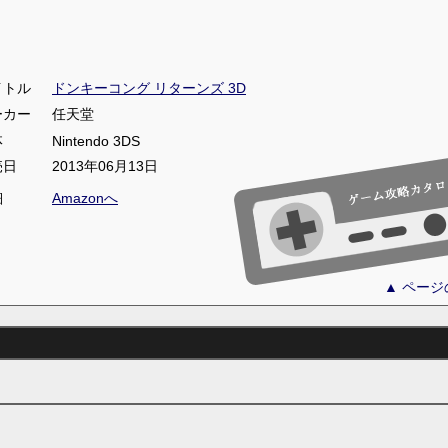
イトル
ドンキーコング リターンズ 3D
ーカー
任天堂
体
Nintendo 3DS
売日
2013年06月13日
細
Amazonへ
▲ ペー