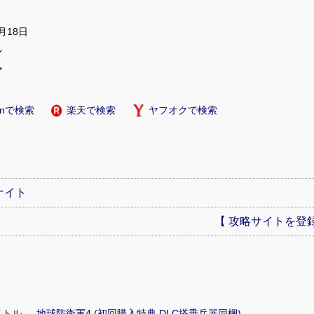
9月18日
ン
ア
onで検索
楽天で検索
ヤフオクで検索
ナイト
【 攻略サイトを登録
イトル
地球防衛軍4 (初回購入特典 DLC搭乗兵器同梱)