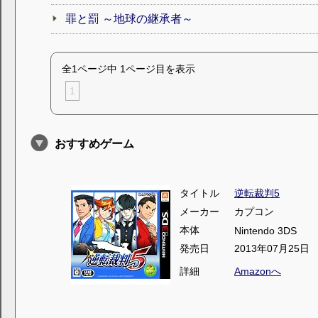
罪と罰 ～地球の継承者～
全1ページ中 1ページ目を表示
1
おすすめゲーム
タイトル
逆転裁判5
メーカー
カプコン
本体
Nintendo 3DS
発売日
2013年07月25日
詳細
Amazonへ