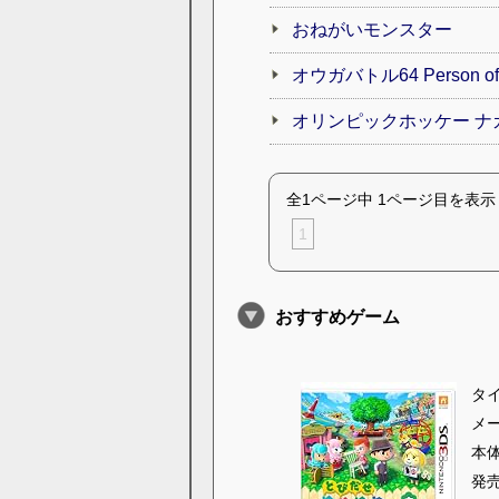
おねがいモンスター
オウガバトル64 Person of Lo
オリンピックホッケー ナ
全1ページ中 1ページ目を表示
1
おすすめゲーム
タ
メ
本
発