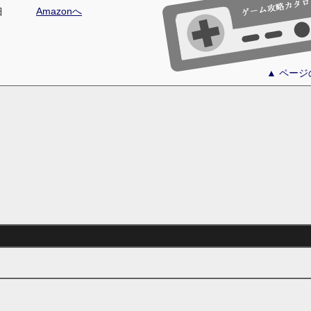
細
Amazonへ
▲ ペー