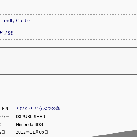
rdly Caliber
ガノ98
イトル
とびだせ どうぶつの森
ーカー
D3PUBLISHER
体
Nintendo 3DS
売日
2012年11月08日