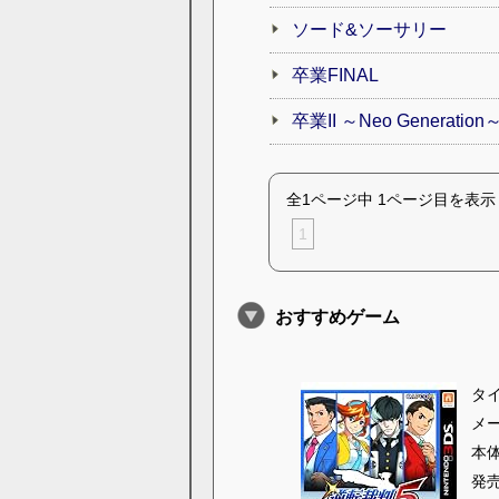
ソード&ソーサリー
卒業FINAL
卒業II ～Neo Generation
全1ページ中 1ページ目を表示
1
おすすめゲーム
タ
メ
本
発