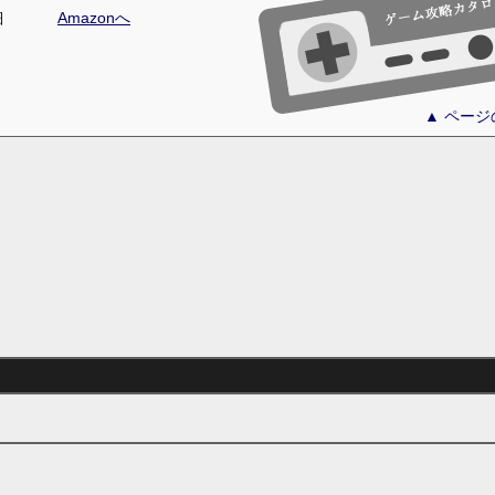
細
Amazonへ
▲ ペー