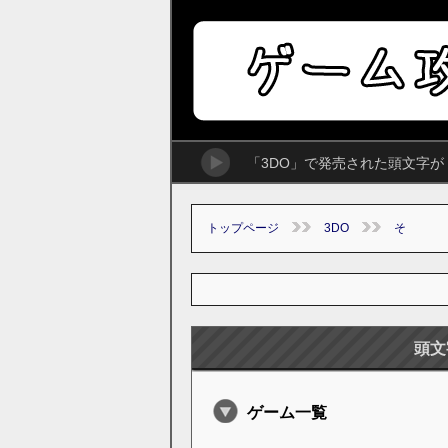
「3DO」で発売された頭文字
トップページ
3DO
そ
頭文
ゲーム一覧