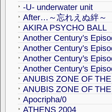
-U- underwater unit
After…～忘れえぬ絆～
AKIRA PSYCHO BALL
Another Century's Epis
Another Century's Epis
Another Century’s Epis
ANUBIS ZONE OF TH
Apocripha/0
ATHENS 2004