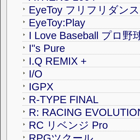
EyeToy フリフリダン
EyeToy:Play
I"s Pure
I.Q REMIX +
I/O
IGPX
R-TYPE FINAL
R: RACING EVOLUTIO
RC リベンジ Pro
RPGツクール