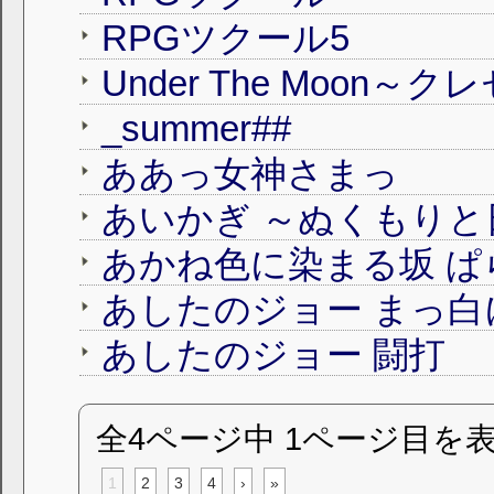
RPGツクール5
Under The Moon～
_summer##
ああっ女神さまっ
あいかぎ ～ぬくもり
あかね色に染まる坂 ぱ
あしたのジョー まっ白
あしたのジョー 闘打
全4ページ中 1ページ目を
1
2
3
4
›
»