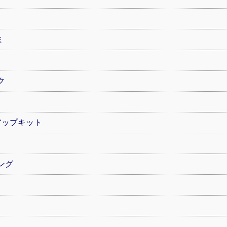
ま
ク
ーアップキット
ング