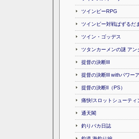
ツインビーRPG
ツインビー対戦ぱずるだ
ツイン・ゴッデス
ツタンカーメンの謎 アン
提督の決断III
提督の決断III withパワ
提督の決断II（PS）
痛快!スロットシューティ
通天閣
釣りバカ日誌
釣道 海釣り編