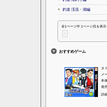
釣道 渓流・湖編
全1ページ中 1ページ目を表示
1
おすすめゲーム
タ
メ
本
発
詳