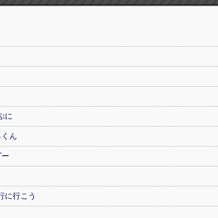
ぷに
っくん
ダー
行に行こう