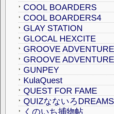
COOL BOARDERS
COOL BOARDERS4
GLAY STATION
GLOCAL HEXCITE
GUNPEY
KulaQuest
QUEST FOR FAME
QUIZなないろDREAM
くのいち捕物帖