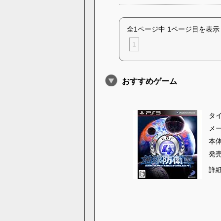
全1ページ中 1ページ目を表示
1
おすすめゲーム
タ
メ
本
発
詳