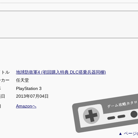
イトル
地球防衛軍4 (初回購入特典 DLC搭乗兵器同梱)
ーカー
任天堂
体
PlayStation 3
売日
2013年07月04日
細
Amazonへ
▲ ペー