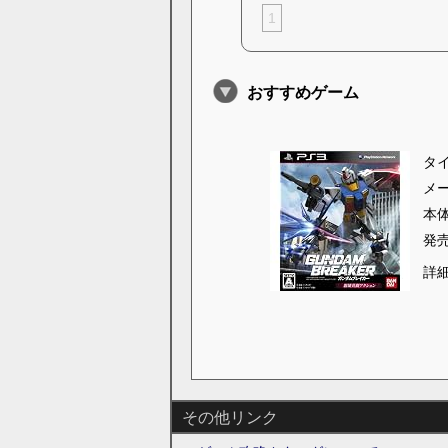
1
おすすめゲーム
タ
メ
本
発
詳
その他リンク