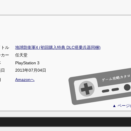
イトル
地球防衛軍4 (初回購入特典 DLC搭乗兵器同梱)
ーカー
任天堂
体
PlayStation 3
売日
2013年07月04日
細
Amazonへ
▲ ペー