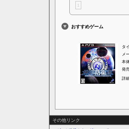
1
おすすめゲーム
タ
メ
本
発
詳
その他リンク