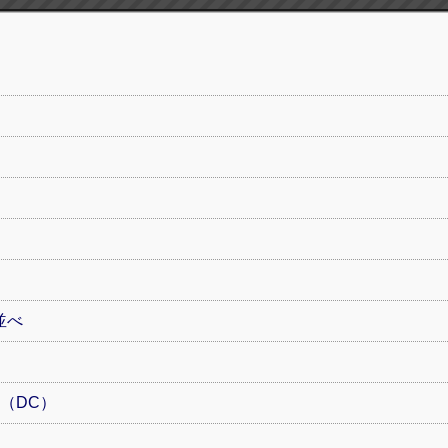
並べ
ity-（DC）