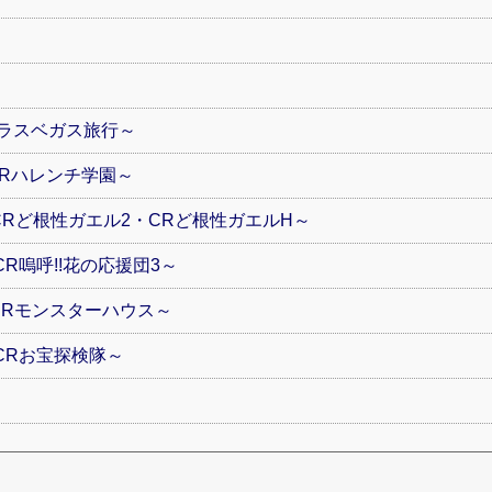
でラスベガス旅行～
～CRハレンチ学園～
I ～CRど根性ガエル2・CRど根性ガエルH～
～CR嗚呼!!花の応援団3～
～CRモンスターハウス～
 ～CRお宝探検隊～