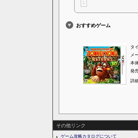
1
おすすめゲーム
タ
メ
本
発
詳
その他リンク
ゲーム攻略カタログについて