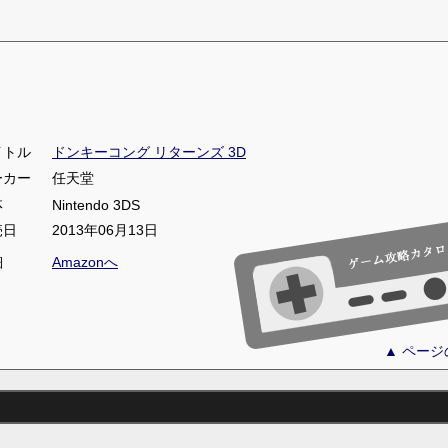
イトル
ドンキーコング リターンズ 3D
ーカー
任天堂
体
Nintendo 3DS
売日
2013年06月13日
細
Amazonへ
▲ ペー