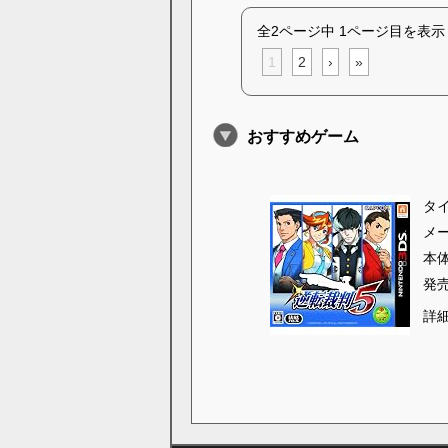
全2ページ中 1ページ目を表示
1
2
›
»
おすすめゲーム
タ
メ
本
発
詳