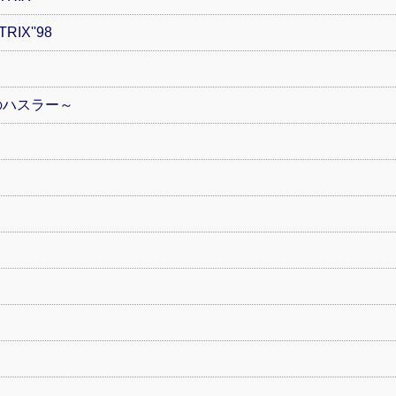
RIX''98
のハスラー～