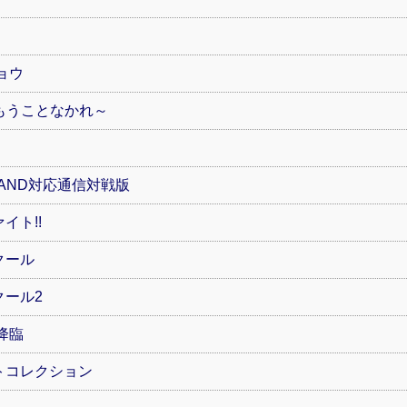
ョウ
たもうことなかれ～
AND対応通信対戦版
イト!!
クール
クール2
降臨
トコレクション