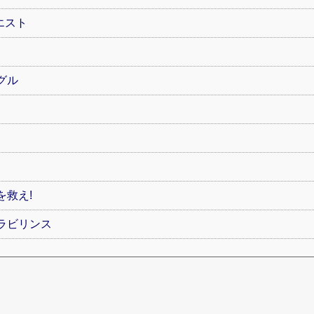
エスト
グル
を救え!
ラビリンス