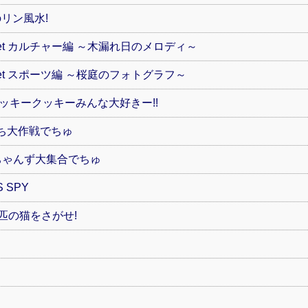
のリン風水!
et カルチャー編 ～木漏れ日のメロディ～
et スポーツ編 ～桜庭のフォトグラフ～
ラッキークッキーみんな大好きー!!
ち大作戦でちゅ
ちゃんず大集合でちゅ
 SPY
匹の猫をさがせ!