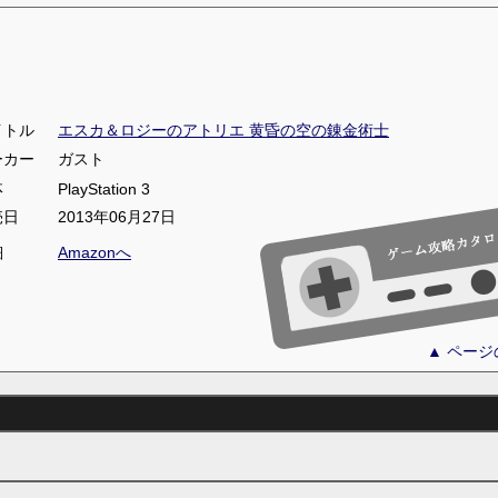
イトル
エスカ＆ロジーのアトリエ 黄昏の空の錬金術士
ーカー
ガスト
体
PlayStation 3
売日
2013年06月27日
細
Amazonへ
▲ ペー