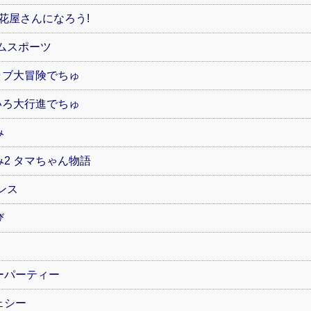
お花屋さんになろう!
ムスポーツ
ラブ大冒険でちゅ
いろ大行進でちゅ
み
2 タマちゃん物語
ンス
び
ーパーティー
ェシー