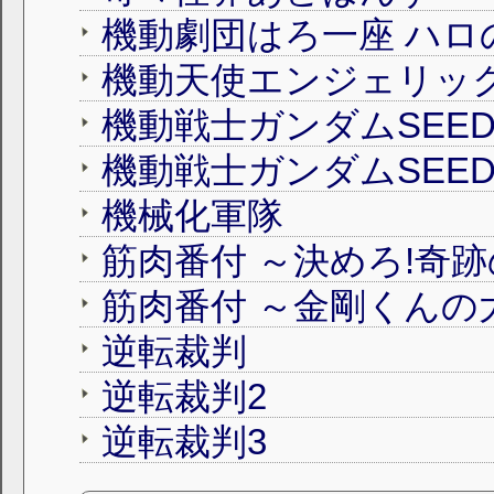
機動劇団はろ一座 ハロ
機動戦士ガンダムSEED 
機動戦士ガンダムSEE
機械化軍隊
筋肉番付 ～決めろ!奇
筋肉番付 ～金剛くんの
逆転裁判
逆転裁判2
逆転裁判3