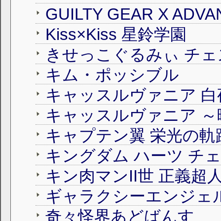
GUILTY GEAR X ADVA
Kiss×Kiss 星鈴学園
キム・ポッシブル
キャッスルヴァニア 白
キャッスルヴァニア ～
キャプテン翼 栄光の軌
キン肉マンII世 正義超
奇々怪界あどばんす